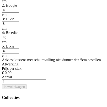
cm
2: Hoogte
cm
3: Dikte
cm
4: Breedte
cm
5: Dikte
cm
Advies: kussens met schuimvulling niet dunner dan 5cm bestellen.
Afwerking
Prijs per stuk
€ 0,00
Aantal
In winkelwagen
Collecties