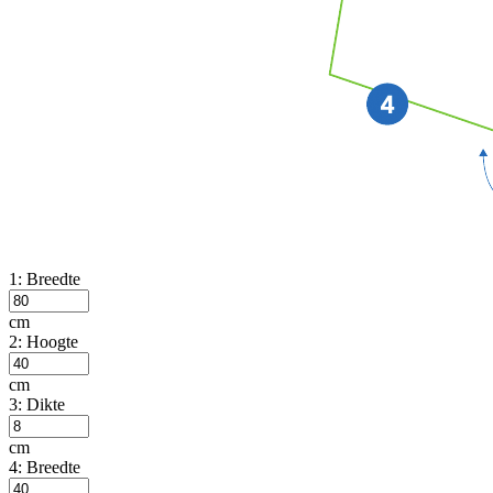
1: Breedte
cm
2: Hoogte
cm
3: Dikte
cm
4: Breedte