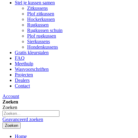
Stel je kussen samen
Zitkussens
Plof zitkussen
Hockerkussen
Rugkussen
Rugkussen schuin
Plof rugkussen
Sierkussens
Hondenkussens
Gratis kleurstalen
FAQ
Meethulp
Wasvoorschriften
Projecten
Dealers
Contact
Account
Zoeken
Zoeken
Geavanceerd zoeken
Zoeken
Home